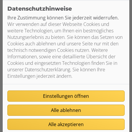
Ob Sie Ihr Bad umfassend sanieren
wollen oder ganz gezielt neue Akzente
Datenschutzhinweise
setzen möchten – Haustechnik Hurtz
Ihre Zustimmung können Sie jederzeit widerrufen.
GmbH ist Ihr Ansprechpartner im
Wir verwenden auf dieser Webseite Cookies und
Großen wie im Kleinen.
weitere Technologien, um Ihnen ein bestmögliches
Nutzungserlebnis zu bieten. Sie können das Setzen von
Weiterlesen
Cookies auch ablehnen und unsere Seite nur mit den
technisch notwendigen Cookies nutzen. Weitere
Informationen, sowie eine detaillierte Übersicht der
Cookies und eingesetzten Technologien finden Sie in
unserer Datenschutzerklärung. Sie können Ihre
Einstellungen jederzeit ändern.
Einstellungen öffnen
Alle ablehnen
Alle akzeptieren