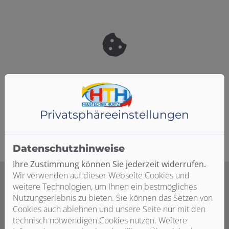
Bitte das
Cookie-Consent-Tool öffnen
, um die für
dieses Element notwendigen Cookies zu akzeptieren.
Privatsphäre­einstellungen
Datenschutzhinweise
Ihre Zustimmung können Sie jederzeit widerrufen.
Wir verwenden auf dieser Webseite Cookies und
weitere Technologien, um Ihnen ein bestmögliches
Nutzungserlebnis zu bieten. Sie können das Setzen von
Umfassende Beratung und Planung
Cookies auch ablehnen und unsere Seite nur mit den
technisch notwendigen Cookies nutzen. Weitere
Eine zentrale Wohnraumlüftung muss richtig