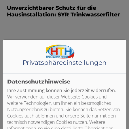
Unverzichtbarer Schutz für die
Hausinstallation: SYR Trinkwasserfilter
Privatsphäre­einstellungen
Datenschutzhinweise
Ihre Zustimmung können Sie jederzeit widerrufen.
Wir verwenden auf dieser Webseite Cookies und
weitere Technologien, um Ihnen ein bestmögliches
Nutzungserlebnis zu bieten. Sie können das Setzen von
SYR Safe-T-Drufi
Cookies auch ablehnen und unsere Seite nur mit den
Unser Trinkwasser ist sauber. Dafür sorgen
technisch notwendigen Cookies nutzen. Weitere
täglich die Wasserwerke, die die Einhaltung
Informationen, sowie eine detaillierte Übersicht der