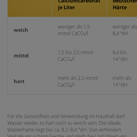
Calciumcarbonat
deutsche
je Liter
Härte
weniger als 1,5
weniger als
weich
mmol CaCO₃/l
8,4 °dH
1,5 bis 2,5 mmol
8,4 bis
mittel
CaCO₃/l
14 °dH
mehr als 2,5 mmol
mehr als
hart
CaCO₃/l
14 °dH
Für die Gesundheit und Verwendung im Haushalt darf
Wasser weder zu hart noch zu weich sein: Die ideale
Wasserhärte liegt bei ca. 8,3–8,4 °dH. Das verhindert
Verkalkung, schont Geräte und stellt die Löslichkeit von